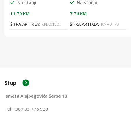
Na stanju
Na stanju
11.70
KM
7.74
KM
8
ŠIFRA ARTIKLA:
KNA0150
ŠIFRA ARTIKLA:
KNA0170
Stup
Ismeta Alajbegovića Šerbe 18
Tel: +387 33 776 920