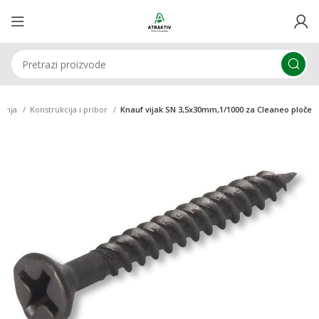
adnja
Konstrukcija i pribor
Knauf vijak SN 3,5x30mm,1/1000 za Cleaneo ploče