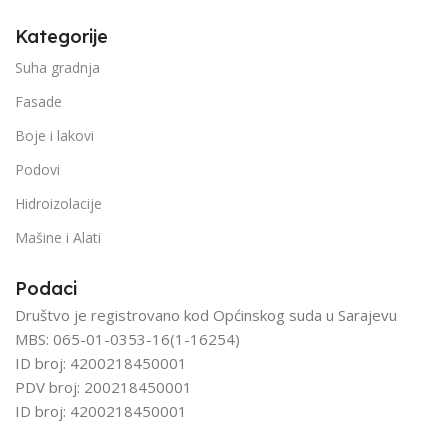
Kategorije
Suha gradnja
Fasade
Boje i lakovi
Podovi
Hidroizolacije
Mašine i Alati
Podaci
Društvo je registrovano kod Općinskog suda u Sarajevu
MBS: 065-01-0353-16(1-16254)
ID broj: 4200218450001
PDV broj: 200218450001
ID broj: 4200218450001