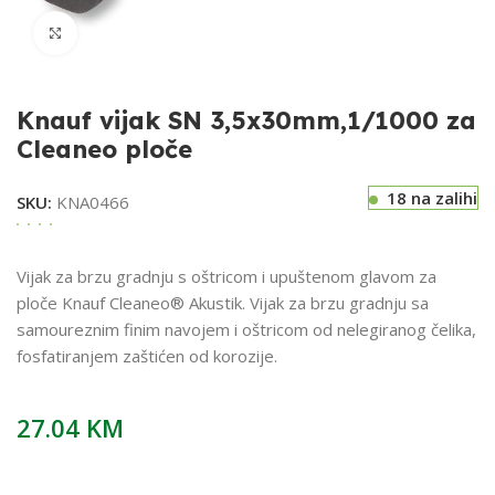
Klikni za uvećavanje
Knauf vijak SN 3,5x30mm,1/1000 za
Cleaneo ploče
18 na zalihi
SKU:
KNA0466
Vijak za brzu gradnju s oštricom i upuštenom glavom za
ploče Knauf Cleaneo® Akustik. Vijak za brzu gradnju sa
samoureznim finim navojem i oštricom od nelegiranog čelika,
fosfatiranjem zaštićen od korozije.
27.04
KM