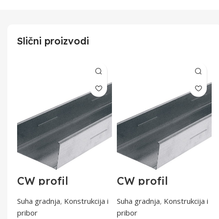
Slični proizvodi
CW profil
CW profil
100/4000
50/3500,6 mm
a i
Suha gradnja
,
Konstrukcija i
Suha gradnja
,
Konstrukcija i
pribor
pribor