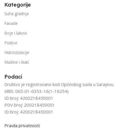
Kategorije
Suha gradnja
Fasade
Boje i lakovi
Podovi
Hidroizolacije
Mašine i Alati
Podaci
Društvo je registrovano kod Općinskog suda u Sarajevu
MBS: 065-01-0353-16(1-16254)
ID broj: 4200218450001
PDV broj: 200218450001
ID broj: 4200218450001
Pravila privatnosti