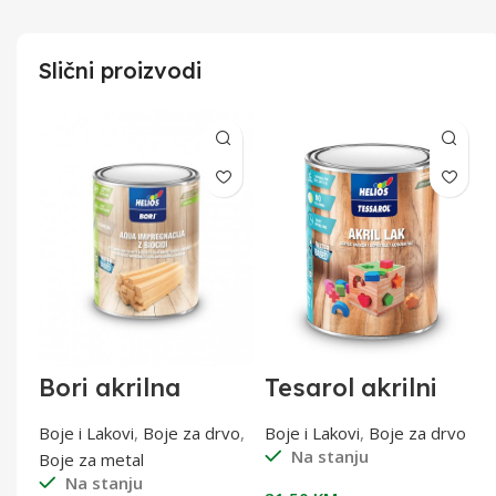
Slični proizvodi
Bori akrilna
Tesarol akrilni
impregnacija W
lak bb saten 0,75l
0,75l
tal
Boje i Lakovi
,
Boje za drvo
,
Boje i Lakovi
,
Boje za drvo
Na stanju
Boje za metal
Na stanju