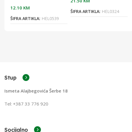
21.50
KM
12.10
KM
ŠIFRA ARTIKLA:
HEL0324
ŠIFRA ARTIKLA:
HEL0539
Stup
Ismeta Alajbegovića Šerbe 18
Tel: +387 33 776 920
Socijalno