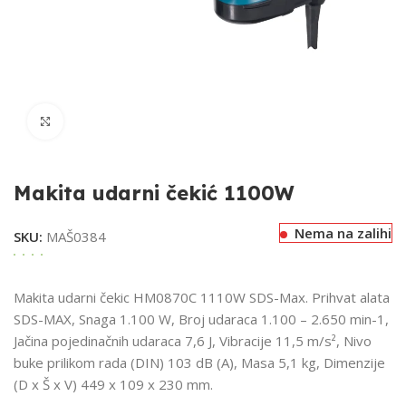
Klikni za uvećavanje
Makita udarni čekić 1100W
Nema na zalihi
SKU:
MAŠ0384
Makita udarni čekic HM0870C 1110W SDS-Max. Prihvat alata
SDS-MAX, Snaga 1.100 W, Broj udaraca 1.100 – 2.650 min-1,
Jačina pojedinačnih udaraca 7,6 J, Vibracije 11,5 m/s², Nivo
buke prilikom rada (DIN) 103 dB (A), Masa 5,1 kg, Dimenzije
(D x Š x V) 449 x 109 x 230 mm.