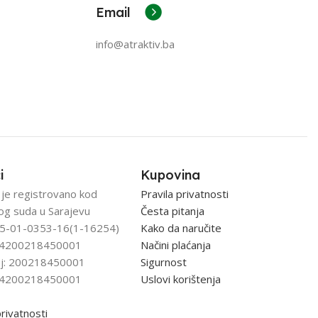
Email
info@atraktiv.ba
i
Kupovina
 je registrovano kod
Pravila privatnosti
og suda u Sarajevu
Česta pitanja
5-01-0353-16(1-16254)
Kako da naručite
: 4200218450001
Načini plaćanja
j: 200218450001
Sigurnost
: 4200218450001
Uslovi korištenja
privatnosti