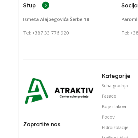
Stup
Socija
Ismeta Alajbegovića Šerbe 18
Paroml
Tel: +387 33 776 920
Tel: +3
Kategorije
Suha gradnja
Fasade
Boje i lakovi
Podovi
Zapratite nas
Hidroizolacije
Mašine i Alati