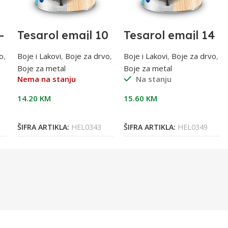
–
Tesarol emajl 10
Tesarol emajl 14
– oker; 0,75 l RAL
– bakarni; 0,75 l
8001
RAL8029
o
,
Boje i Lakovi
,
Boje za drvo
,
Boje i Lakovi
,
Boje za drvo
,
Boje za metal
Boje za metal
Nema na stanju
Na stanju
14.20
KM
15.60
KM
Pročitaj Više
Dodaj U Korpu
ŠIFRA ARTIKLA:
HEL0343
ŠIFRA ARTIKLA:
HEL0349