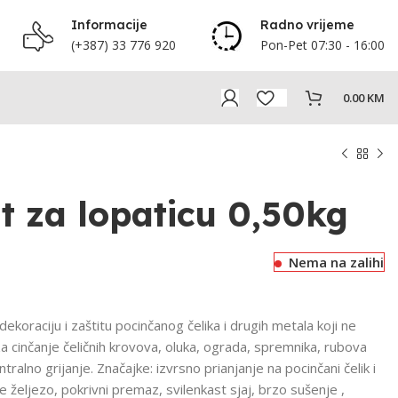
Informacije
Radno vrijeme
(+387) 33 776 920
Pon-Pet 07:30 - 16:00
0.00
KM
it za lopaticu 0,50kg
Nema na zalihi
aciju i zaštitu pocinčanog čelika i drugih metala koji ne
za cinčanje čeličnih krovova, oluka, ograda, spremnika, rubova
ntralno grijanje. Značajke: izvrsno prianjanje na pocinčani čelik i
 željezo, pokrivni premaz, svilenkast sjaj, brzo sušenje ,