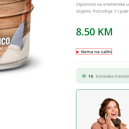
otpornost na vremenske ut
slojem). Potrošnja: 1 l pok
8.50
KM
Nema na zalihi
16
Korisnika trenut