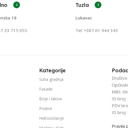
lno
Tuzla
inska 18
Lukavac
87 33 715 655
Tel: +387
61 944 343
Kategorije
Podac
Društvo
Suha gradnja
Općinsk
Fasade
MBS: 06
ID broj
Boje i lakovi
PDV bro
Podovi
ID broj
Hidroizolacije
Pravila 
Mašine i Alati