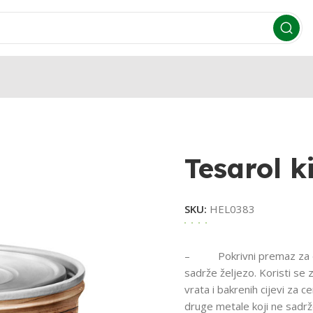
Tesarol k
SKU:
HEL0383
– Pokrivni premaz za dekor
sadrže željezo. Koristi se 
vrata i bakrenih cijevi za ce
druge metale koji ne sadrže