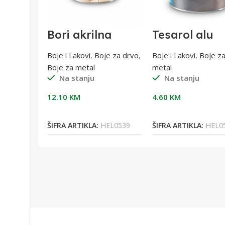
tro
Bori akrilna
Tesarol alu
boja
impregnacija W
bronza 400°
l
0,75l
0,20L
je za
Boje i Lakovi
,
Boje za drvo
,
Boje i Lakovi
,
Boje z
Boje za metal
metal
Na stanju
Na stanju
12.10
KM
4.60
KM
orpu
Dodaj U Korpu
Dodaj U Korpu
EL0439
ŠIFRA ARTIKLA:
HEL0539
ŠIFRA ARTIKLA:
HEL0