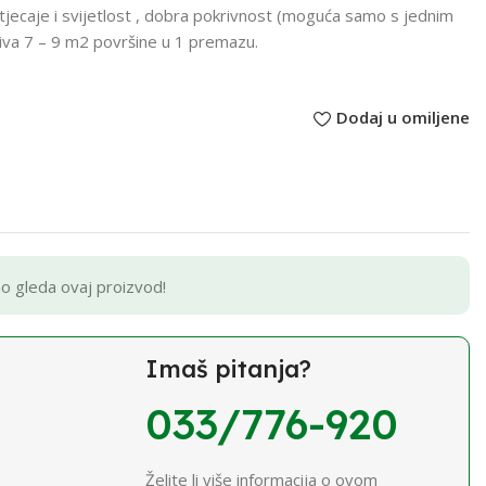
jecaje i svijetlost , dobra pokrivnost (moguća samo s jednim
riva 7 – 9 m2 površine u 1 premazu.
Dodaj u omiljene
no gleda ovaj proizvod!
Imaš pitanja?
033/776-920
Želite li više informacija o ovom