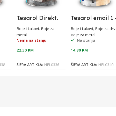
Tesarol Direkt,
Tesarol emajl 1 
C
Čokoladno-
BIJELI; 0,75 l
smeđi,RAL 8017
a
Boje i Lakovi
,
Boje za
Boje i Lakovi
,
Boje za drv
0,75 l, za metal
metal
Boje za metal
Nema na stanju
Na stanju
22.30
KM
14.80
KM
Pročitaj Više
Dodaj U Korpu
538
ŠIFRA ARTIKLA:
HEL0336
ŠIFRA ARTIKLA:
HEL0340