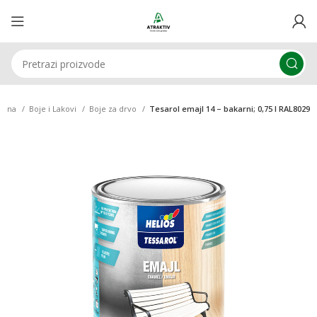
etna
Boje i Lakovi
Boje za drvo
Tesarol emajl 14 – bakarni; 0,75 l RAL8029