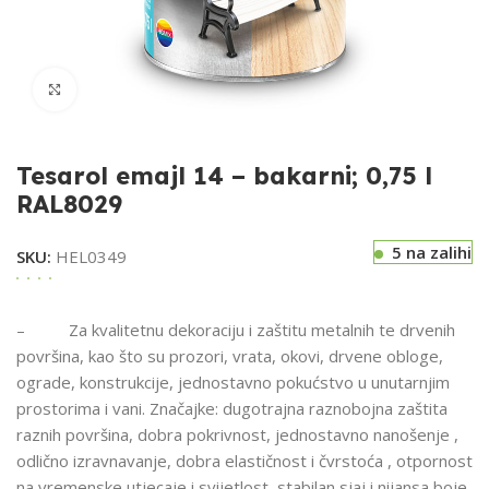
Klikni za uvećavanje
Tesarol emajl 14 – bakarni; 0,75 l
RAL8029
5 na zalihi
SKU:
HEL0349
– Za kvalitetnu dekoraciju i zaštitu metalnih te drvenih
površina, kao što su prozori, vrata, okovi, drvene obloge,
ograde, konstrukcije, jednostavno pokućstvo u unutarnjim
prostorima i vani. Značajke: dugotrajna raznobojna zaštita
raznih površina, dobra pokrivnost, jednostavno nanošenje ,
odlično izravnavanje, dobra elastičnost i čvrstoća , otpornost
na vremenske utjecaje i svijetlost, stabilan sjaj i nijansa boje,