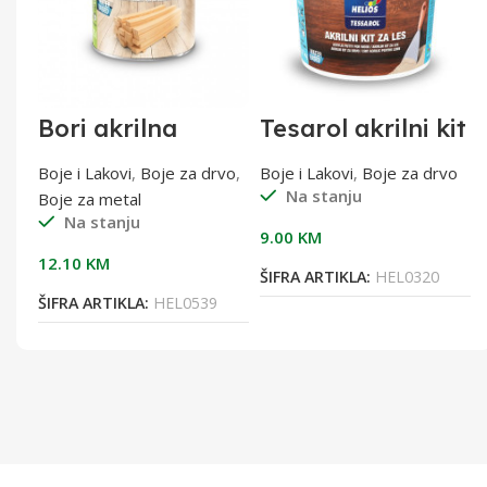
Bori akrilna
Tesarol akrilni kit
impregnacija W
za drvo bijeli
0,75l
0,75kg
tal
Boje i Lakovi
,
Boje za drvo
,
Boje i Lakovi
,
Boje za drvo
Na stanju
Boje za metal
Na stanju
9.00
KM
12.10
KM
ŠIFRA ARTIKLA:
HEL0320
ŠIFRA ARTIKLA:
HEL0539