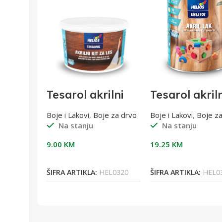
tro
Tesarol akrilni
Tesarol akril
boja
kit za drvo bijeli
lak bb sjajni
l
0,75kg
0,75l
je za
Boje i Lakovi
,
Boje za drvo
Boje i Lakovi
,
Boje z
Na stanju
Na stanju
9.00
KM
19.25
KM
Dodaj U Korpu
Dodaj U Korpu
orpu
ŠIFRA ARTIKLA:
HEL0320
ŠIFRA ARTIKLA:
HEL0
EL0439