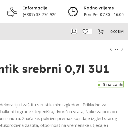
Informacije
Radno vrijeme
(+387) 33 776 920
Pon-Pet 07:30 - 16:00
0.00
KM
ntik srebrni 0,7l 3U1
5 na zalihi
raciju i zaštitu s rustikalnim izgledom. Prikladno za
 balkoni i ograde stepeništa, dvorišna vrata, šipke za prozore i
i i unutra. Značajke: pokrivni premaz koji daje izgled starog
tukorozivna zaštita, otpornost na vremenske utjecaje i