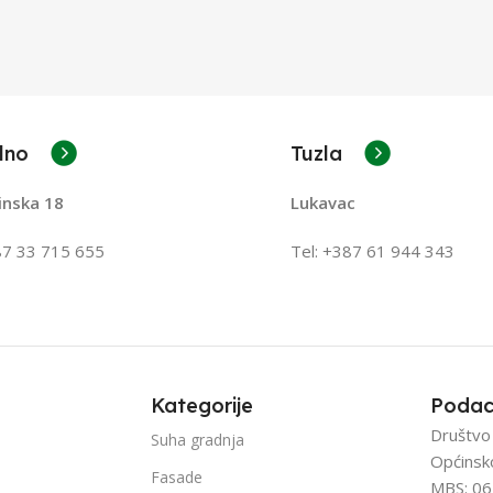
lno
Tuzla
inska 18
Lukavac
87 33 715 655
Tel: +387
61 944 343
Kategorije
Podac
Društvo
Suha gradnja
Općinsk
Fasade
MBS: 06