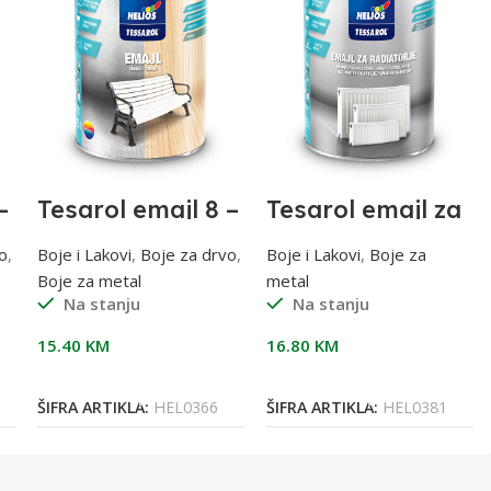
–
Tesarol emajl 8 –
Tesarol emajl za
bordo; 0,75 l
radijatore 0,75
o
,
Boje i Lakovi
,
Boje za drvo
,
Boje i Lakovi
,
Boje za
Boje za metal
metal
Na stanju
Na stanju
15.40
KM
16.80
KM
Dodaj U Korpu
Dodaj U Korpu
ŠIFRA ARTIKLA:
HEL0366
ŠIFRA ARTIKLA:
HEL0381