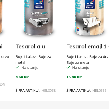
ni
Tesarol alu
Tesarol emajl 1 
bronza 400°C
BIJELI SATIN;
0,20L
0,75l (mat)
a drvo
Boje i Lakovi
,
Boje za
Boje i Lakovi
,
Boje za drv
metal
Boje za metal
Na stanju
Na stanju
4.60
KM
16.80
KM
Dodaj U Korpu
Dodaj U Korpu
325
ŠIFRA ARTIKLA:
HEL0538
ŠIFRA ARTIKLA:
HEL0339