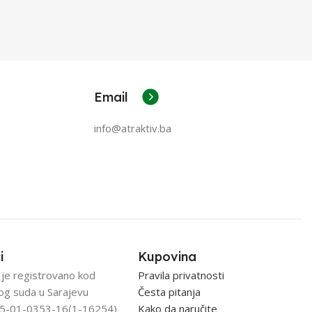
Email
info@atraktiv.ba
i
Kupovina
 je registrovano kod
Pravila privatnosti
og suda u Sarajevu
Česta pitanja
5-01-0353-16(1-16254)
Kako da naručite