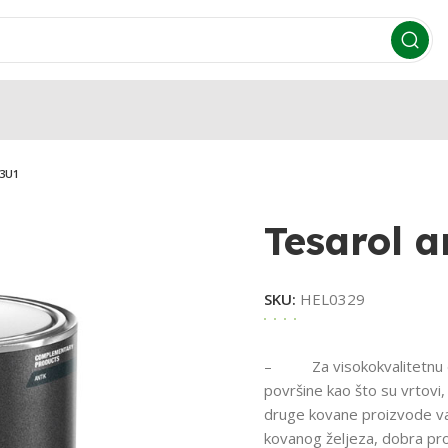
 3U1
Tesarol a
SKU:
HEL0329
– Za visokokvalitetnu deko
površine kao što su vrtovi,
druge kovane proizvode van
kovanog željeza, dobra pro