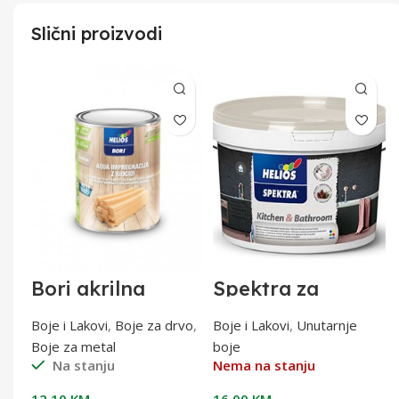
Slični proizvodi
Bori akrilna
Spektra za
impregnacija W
kuhinje i
0,75l
kupaonice 2lit
tal
Boje i Lakovi
,
Boje za drvo
,
Boje i Lakovi
,
Unutarnje
Boje za metal
boje
Na stanju
Nema na stanju