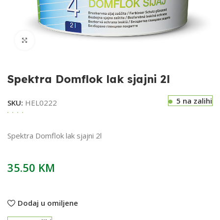
Klikni za uvećavanje
Spektra Domflok lak sjajni 2l
5 na zalihi
SKU:
HEL0222
Spektra Domflok lak sjajni 2l
35.50
KM
Dodaj u omiljene