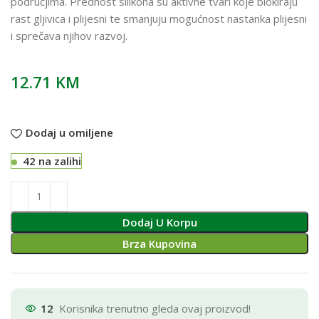
područjima. Prednost silikona su aktivne tvari koje blokiraju
rast gljivica i plijesni te smanjuju mogućnost nastanka plijesni
i sprečava njihov razvoj.
12.71
KM
Dodaj u omiljene
42 na zalihi
Dodaj U Korpu
Brza Kupovina
12
Korisnika trenutno gleda ovaj proizvod!