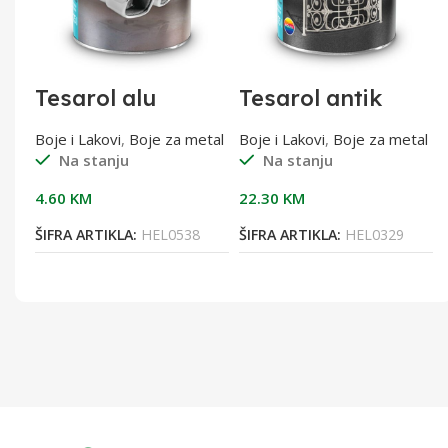
Tesarol alu
Tesarol antik
bronza 400°C
srebrni 0,7l 3U1
za
0,20L
vo
,
Boje i Lakovi
,
Boje za metal
Boje i Lakovi
,
Boje za metal
Na stanju
Na stanju
5l
4.60
KM
22.30
KM
ŠIFRA ARTIKLA:
HEL0538
ŠIFRA ARTIKLA:
HEL0329