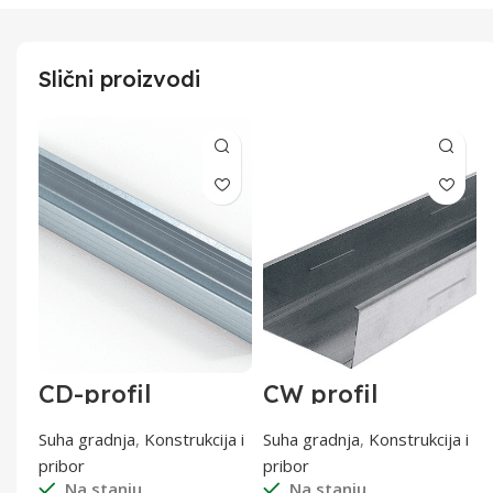
Slični proizvodi
CD-profil
CW profil
60x27x0,6 od 4 m
50/4000 0,6 mm
0,6 mm
a i
Suha gradnja
,
Konstrukcija i
Suha gradnja
,
Konstrukcija i
pribor
pribor
Na stanju
Na stanju