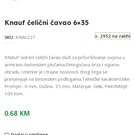
Knauf čelični čavao 6×35
2952 na zalihi
SKU:
KNA0227
KNAUF sidreni čelični čavao služi za pričvršćivanje ovjesa u
armirano-betonskim pločama.Omogućava brzu i sigurnu
obradu. Iznimne je i trajne nosivosti zbog čega se
primjenjuje na betonskim podlogama.Tehničke karakteristike:
Promjer- 6 mm, Dužina- 35 mm, Materijal- čelik, PAKIRANJE:
100 kom.
0.68
KM
Dodaj u omiljene