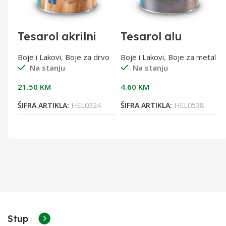
Tesarol akrilni
Tesarol alu
lak bb saten 0,75l
bronza 400°C
0,20L
tal
Boje i Lakovi
,
Boje za drvo
Boje i Lakovi
,
Boje za metal
Na stanju
Na stanju
21.50
KM
4.60
KM
ŠIFRA ARTIKLA:
HEL0324
ŠIFRA ARTIKLA:
HEL0538
Stup