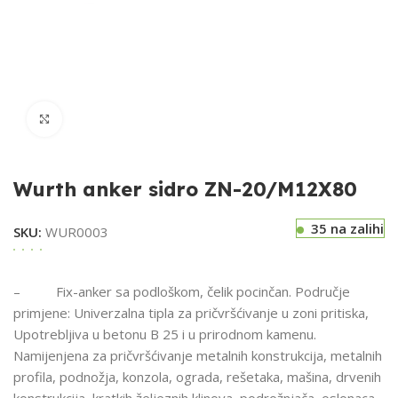
Klikni za uvećavanje
Wurth anker sidro ZN-20/M12X80
35 na zalihi
SKU:
WUR0003
– Fix-anker sa podloškom, čelik pocinčan. Područje
primjene: Univerzalna tipla za pričvršćivanje u zoni pritiska,
Upotrebljiva u betonu B 25 i u prirodnom kamenu.
Namijenjena za pričvršćivanje metalnih konstrukcija, metalnih
profila, podnožja, konzola, ograda, rešetaka, mašina, drvenih
konstrukcija, kratkih željeznih klinova, podrožnjača, oslonaca,