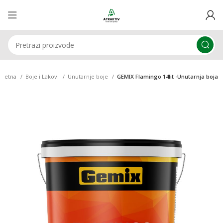
očetna
Boje i Lakovi
Unutarnje boje
GEMIX Flamingo 14lit -Unutarnja boja