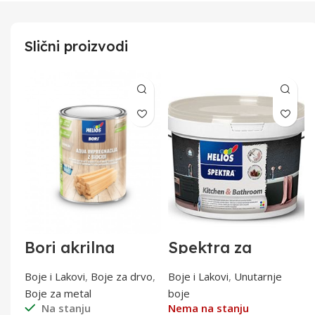
Slični proizvodi
Bori akrilna
Spektra za
impregnacija W
kuhinje i
0,75l
kupaonice 2lit
tal
Boje i Lakovi
,
Boje za drvo
,
Boje i Lakovi
,
Unutarnje
Boje za metal
boje
Na stanju
Nema na stanju